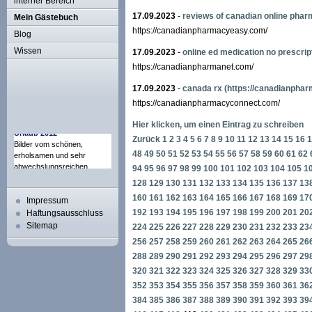
interner Bereich
17.09.2023
-
reviews of canadian online phar
Mein Gästebuch
https://canadianpharmacyeasy.com/
Blog
Wissen
17.09.2023
-
online ed medication no prescrip
https://canadianpharmanet.com/
17.09.2023
-
canada rx
(https://canadianpha
https://canadianpharmacyconnect.com/
Hier klicken, um einen Eintrag zu schreiben
Zurück
1
2
3
4
5
6
7
8
9
10
11
12
13
14
15
16
1
48
49
50
51
52
53
54
55
56
57
58
59
60
61
62
94
95
96
97
98
99
100
101
102
103
104
105
1
128
129
130
131
132
133
134
135
136
137
13
160
161
162
163
164
165
166
167
168
169
17
Impressum
192
193
194
195
196
197
198
199
200
201
20
Haftungsausschluss
Sitemap
224
225
226
227
228
229
230
231
232
233
23
256
257
258
259
260
261
262
263
264
265
26
288
289
290
291
292
293
294
295
296
297
29
320
321
322
323
324
325
326
327
328
329
33
352
353
354
355
356
357
358
359
360
361
36
384
385
386
387
388
389
390
391
392
393
39